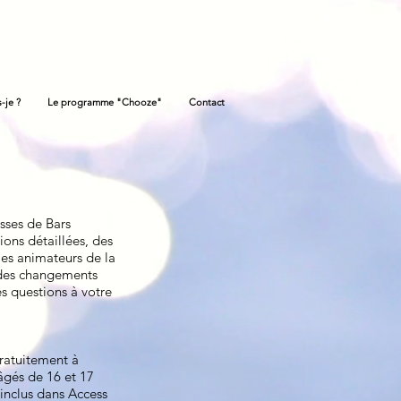
-je ?
Le programme "Chooze"
Contact
sses de Bars
ions détaillées, des
les animateurs de la
 des changements
s questions à votre
gratuitement à
âgés de 16 et 17
 inclus dans Access