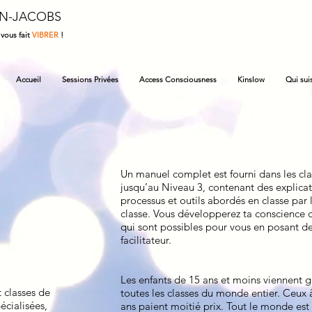
IN-JACOBS
 vous fait
VIBRER
!
Accueil
Sessions Privées
Access Consciousness
Kinslow
Qui suis
Un manuel complet est fourni dans les cla
jusqu’au Niveau 3, contenant des explicat
processus et outils abordés en classe par 
classe. Vous développerez ta conscience
qui sont possibles pour vous en posant de
facilitateur.
Les enfants de 15 ans et moins viennent 
 classes de
toutes les classes du monde entier. Ceux 
écialisées,
ans paient moitié prix. Tout le monde est