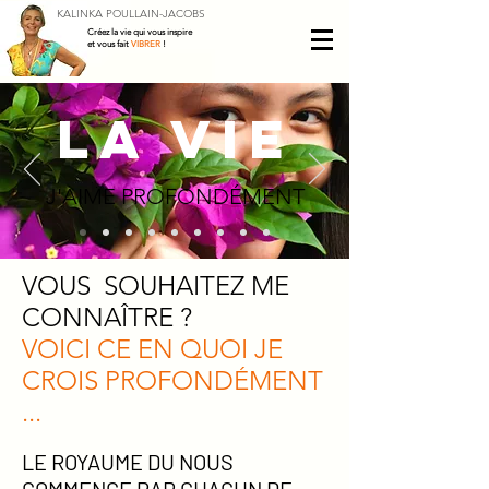
KALINKA POULLAIN-JACOBS
Créez la vie qui vous inspire
et vous fait
VIBRER
!
LA VIE
J'AIME PROFONDÉMENT
VOUS SOUHAITEZ ME
CONNAÎTRE ?
VOICI CE EN QUOI JE
CROIS PROFONDÉMENT
...
LE ROYAUME DU NOUS