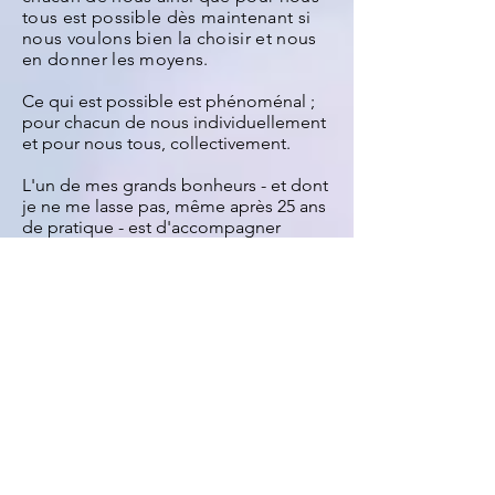
tous est possible dès maintenant si
nous voulons bien la choisir et nous
en donner les moyens.
Ce qui est possible est phénoménal ;
pour chacun de nous individuellement
et pour nous tous, collectivement.
L'un de mes grands bonheurs - et dont
je ne me lasse pas, même après 25 ans
de pratique - est d'accompagner
et voir les gens se libérer de leurs
croyances limitantes afin de rayonner
leur brillance, de découvrir de
nouvelles possibilités et de réaliser ce
qui les fait VRAIMENT vibrer, qu'elle
qu'en soit la forme.
Rejoignez moi pour créer la
transformation que vous avez
demandée dans votre vie au travers de
sessions privées et/ou de classes en
groupe.